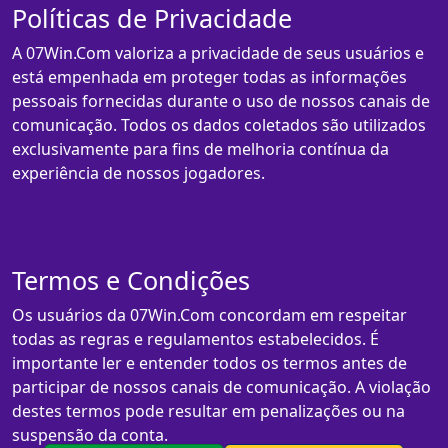
Políticas de Privacidade
A 07Win.Com valoriza a privacidade de seus usuários e
está empenhada em proteger todas as informações
pessoais fornecidas durante o uso de nossos canais de
comunicação. Todos os dados coletados são utilizados
exclusivamente para fins de melhoria contínua da
experiência de nossos jogadores.
Termos e Condições
Os usuários da 07Win.Com concordam em respeitar
todas as regras e regulamentos estabelecidos. É
importante ler e entender todos os termos antes de
participar de nossos canais de comunicação. A violação
destes termos pode resultar em penalizações ou na
suspensão da conta.