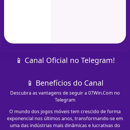
📱 Canal Oficial no Telegram!
📱 Benefícios do Canal
Descubra as vantagens de seguir a 07Win.Com no
Telegram
O mundo dos jogos móveis tem crescido de forma
exponencial nos últimos anos, transformando-se em
uma das indústrias mais dinâmicas e lucrativas do