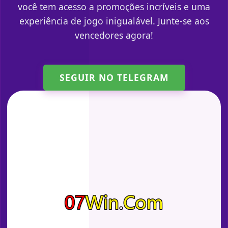
você tem acesso a promoções incríveis e uma
experiência de jogo inigualável. Junte-se aos
vencedores agora!
SEGUIR NO TELEGRAM