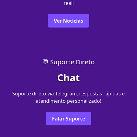
real!
Ver Notícias
💬 Suporte Direto
Chat
Suporte direto via Telegram, respostas rápidas e
atendimento personalizado!
Falar Suporte