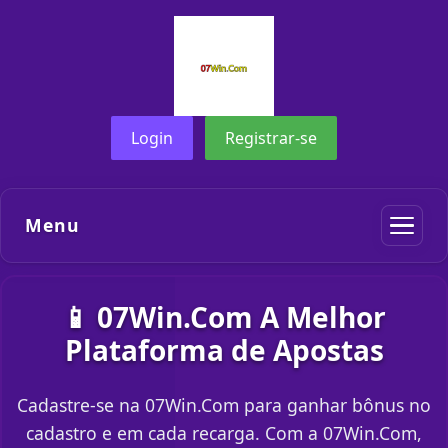
Login
Registrar-se
Menu
📱 07Win.Com A Melhor
Plataforma de Apostas
Cadastre-se na 07Win.Com para ganhar bônus no
cadastro e em cada recarga. Com a 07Win.Com,