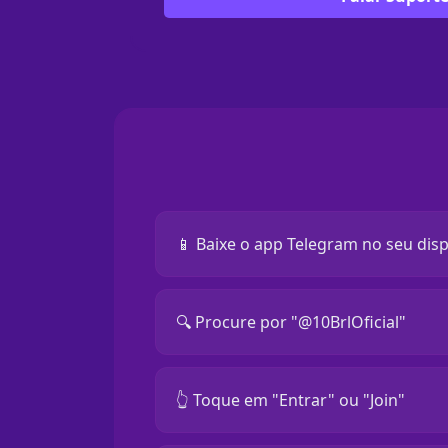
📱 Baixe o app Telegram no seu disp
🔍 Procure por "@10BrlOficial"
👆 Toque em "Entrar" ou "Join"