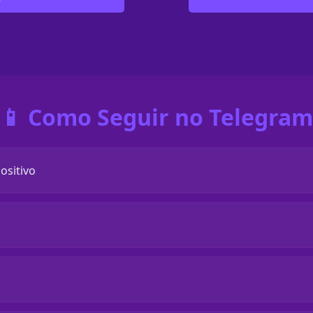
📱 Como Seguir no Telegram
ositivo