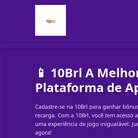
📱 10Brl A Melho
Plataforma de A
Cadastre-se na 10Brl para ganhar bônu
recarga. Com a 10Brl, você tem acesso a
uma experiência de jogo inigualável. J
agora!