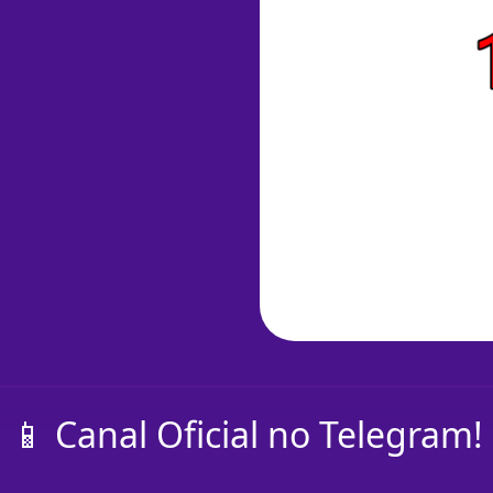
📱 Canal Oficial no Telegram!