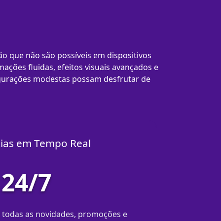
ão que não são possíveis em dispositivos
ações fluidas, efeitos visuais avançados e
igurações modestas possam desfrutar de
cias em Tempo Real
24/7
e todas as novidades, promoções e