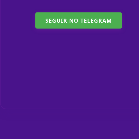
SEGUIR NO TELEGRAM