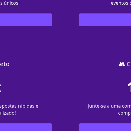
s únicos!
eventos 
reto
👥 
t
espostas rápidas e
Junte-se a uma com
lizado!
compa
e