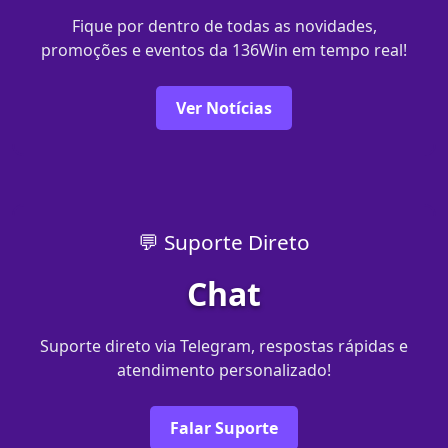
Fique por dentro de todas as novidades,
promoções e eventos da 136Win em tempo real!
Ver Notícias
💬 Suporte Direto
Chat
Suporte direto via Telegram, respostas rápidas e
atendimento personalizado!
Falar Suporte