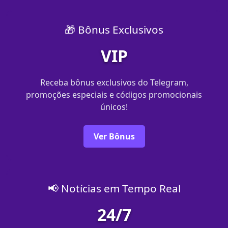
🎁 Bônus Exclusivos
VIP
Receba bônus exclusivos do Telegram,
promoções especiais e códigos promocionais
únicos!
Ver Bônus
📢 Notícias em Tempo Real
24/7