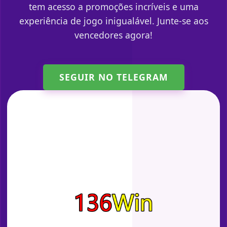
tem acesso a promoções incríveis e uma
experiência de jogo inigualável. Junte-se aos
vencedores agora!
SEGUIR NO TELEGRAM