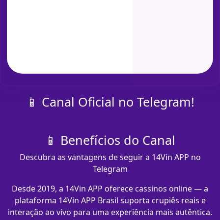
📱 Canal Oficial no Telegram!
📱 Benefícios do Canal
Descubra as vantagens de seguir a 14Vin APP no
Telegram
Desde 2019, a 14Vin APP oferece cassinos online — a
plataforma 14Vin APP Brasil suporta crupiês reais e
interação ao vivo para uma experiência mais autêntica.