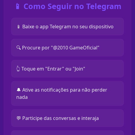
📱 Como Seguir no Telegram
📱 Baixe o app Telegram no seu dispositivo
🔍 Procure por "@2010 GameOficial"
👆 Toque em "Entrar" ou "Join"
🔔 Ative as notificações para não perder
nada
💬 Participe das conversas e interaja