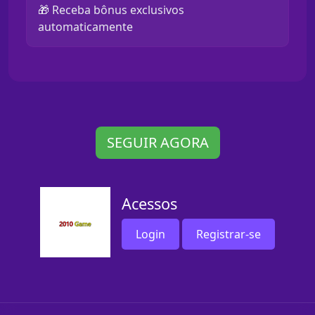
🎁 Receba bônus exclusivos
automaticamente
SEGUIR AGORA
Acessos
Login
Registrar-se