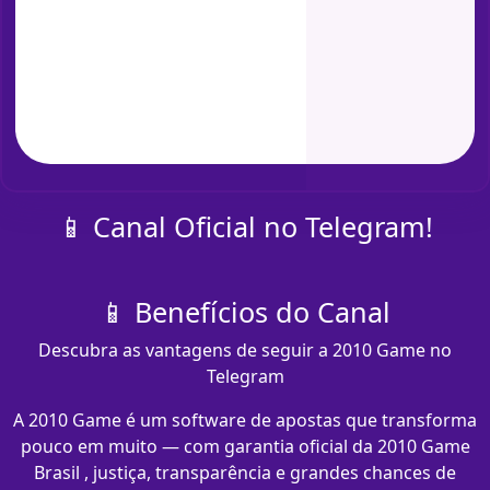
📱 Canal Oficial no Telegram!
📱 Benefícios do Canal
Descubra as vantagens de seguir a 2010 Game no
Telegram
A 2010 Game é um software de apostas que transforma
pouco em muito — com garantia oficial da 2010 Game
Brasil , justiça, transparência e grandes chances de