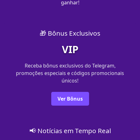
ganhar!
🎁 Bônus Exclusivos
VIP
Receba bônus exclusivos do Telegram,
promoções especiais e códigos promocionais
únicos!
Ver Bônus
📢 Notícias em Tempo Real