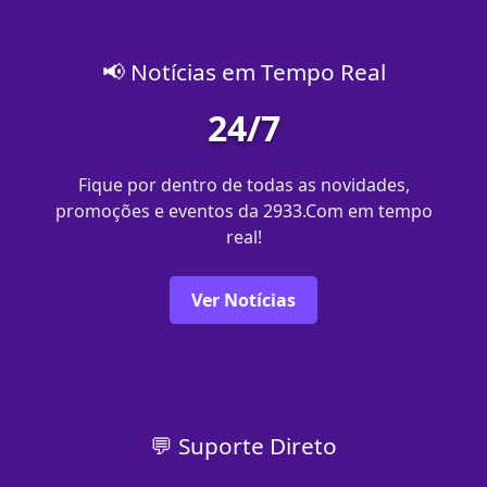
📢 Notícias em Tempo Real
24/7
Fique por dentro de todas as novidades,
promoções e eventos da 2933.Com em tempo
real!
Ver Notícias
💬 Suporte Direto