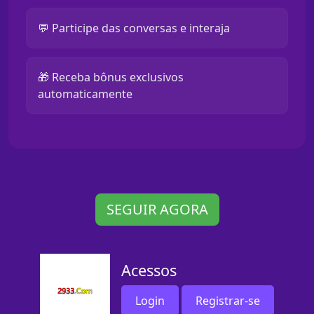
💬 Participe das conversas e interaja
🎁 Receba bônus exclusivos
automaticamente
SEGUIR AGORA
Acessos
Login
Registrar-se