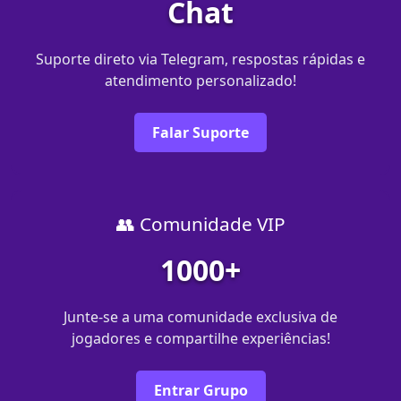
Chat
Suporte direto via Telegram, respostas rápidas e
atendimento personalizado!
Falar Suporte
👥 Comunidade VIP
1000+
Junte-se a uma comunidade exclusiva de
jogadores e compartilhe experiências!
Entrar Grupo