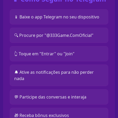
📱 Baixe o app Telegram no seu dispositivo
🔍 Procure por "@333Game.ComOficial"
👆 Toque em "Entrar" ou "Join"
🔔 Ative as notificações para não perder
nada
💬 Participe das conversas e interaja
🎁 Receba bônus exclusivos