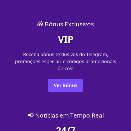
🎁 Bônus Exclusivos
VIP
Receba bônus exclusivos do Telegram,
promoções especiais e códigos promocionais
únicos!
Ver Bônus
📢 Notícias em Tempo Real
24/7