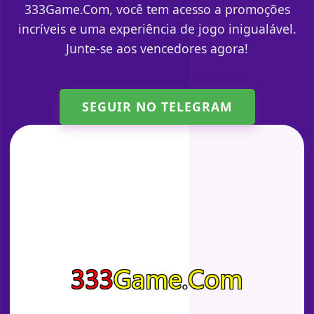
333Game.Com, você tem acesso a promoções
incríveis e uma experiência de jogo inigualável.
Junte-se aos vencedores agora!
SEGUIR NO TELEGRAM