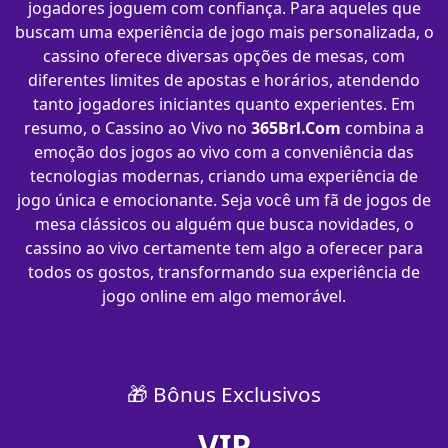
jogadores joguem com confiança. Para aqueles que
buscam uma experiência de jogo mais personalizada, o
cassino oferece diversas opções de mesas, com
diferentes limites de apostas e horários, atendendo
tanto jogadores iniciantes quanto experientes. Em
resumo, o Cassino ao Vivo no
365Brl.Com
combina a
emoção dos jogos ao vivo com a conveniência das
tecnologias modernas, criando uma experiência de
jogo única e emocionante. Seja você um fã de jogos de
mesa clássicos ou alguém que busca novidades, o
cassino ao vivo certamente tem algo a oferecer para
todos os gostos, transformando sua experiência de
jogo online em algo memorável.
🎁 Bônus Exclusivos
VIP