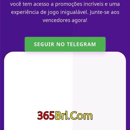
você tem acesso a promoções incríveis e uma
experiência de jogo inigualável. Junte-se aos
vencedores agora!
SEGUIR NO TELEGRAM