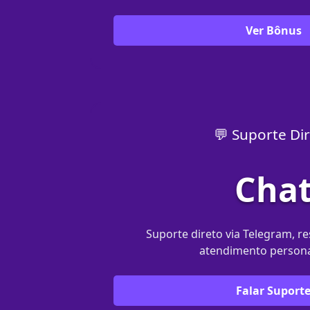
Ver Bônus
💬 Suporte Di
Cha
Suporte direto via Telegram, r
atendimento persona
Falar Suport