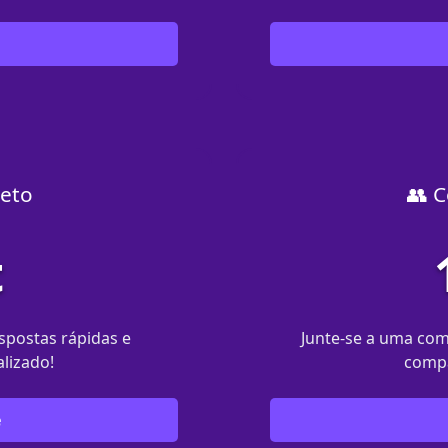
reto
👥 
t
espostas rápidas e
Junte-se a uma com
lizado!
compa
e