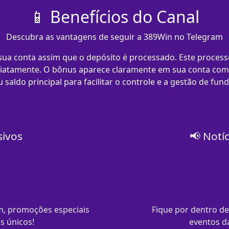
📱 Benefícios do Canal
Descubra as vantagens de seguir a 389Win no Telegram
ua conta assim que o depósito é processado. Este process
iatamente. O bônus aparece claramente em sua conta com
u saldo principal para facilitar o controle e a gestão de fund
sivos
📢 Notí
m, promoções especiais
Fique por dentro d
s únicos!
eventos d