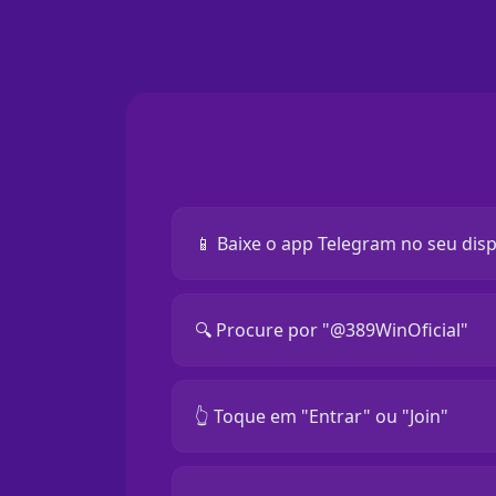
📱 Baixe o app Telegram no seu disp
🔍 Procure por "@389WinOficial"
👆 Toque em "Entrar" ou "Join"