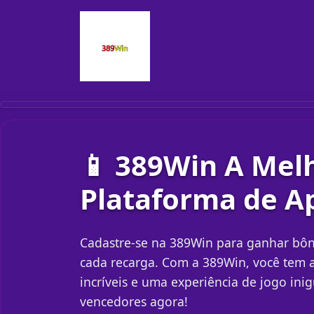
📱 389Win A Mel
Plataforma de A
Cadastre-se na 389Win para ganhar bôn
cada recarga. Com a 389Win, você tem 
incríveis e uma experiência de jogo inig
vencedores agora!