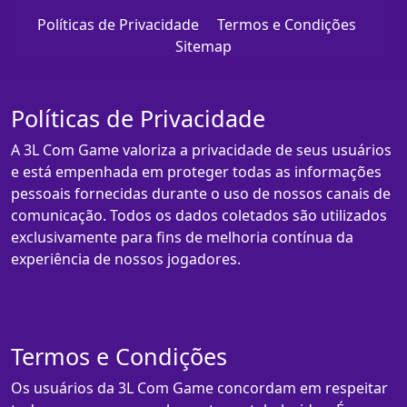
Políticas de Privacidade
Termos e Condições
Sitemap
Políticas de Privacidade
A 3L Com Game valoriza a privacidade de seus usuários
e está empenhada em proteger todas as informações
pessoais fornecidas durante o uso de nossos canais de
comunicação. Todos os dados coletados são utilizados
exclusivamente para fins de melhoria contínua da
experiência de nossos jogadores.
Termos e Condições
Os usuários da 3L Com Game concordam em respeitar