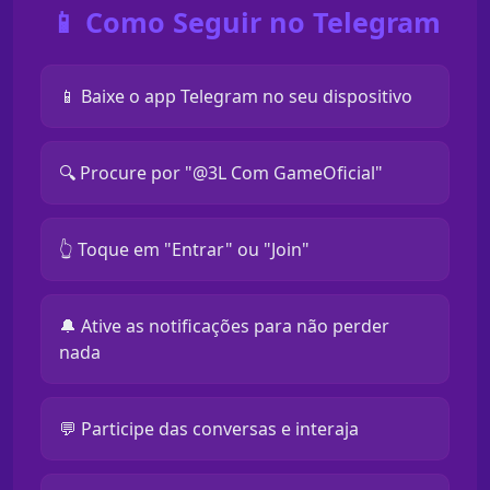
📱 Como Seguir no Telegram
📱 Baixe o app Telegram no seu dispositivo
🔍 Procure por "@3L Com GameOficial"
👆 Toque em "Entrar" ou "Join"
🔔 Ative as notificações para não perder
nada
💬 Participe das conversas e interaja