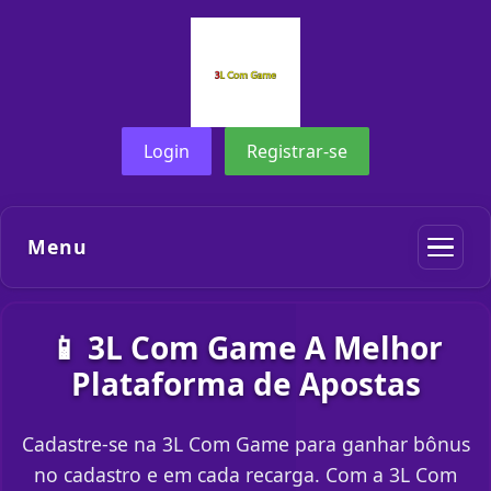
Login
Registrar-se
Menu
📱 3L Com Game A Melhor
Plataforma de Apostas
Cadastre-se na 3L Com Game para ganhar bônus
no cadastro e em cada recarga. Com a 3L Com