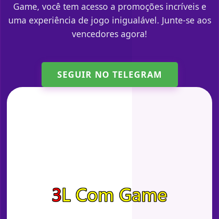
Game, você tem acesso a promoções incríveis e
uma experiência de jogo inigualável. Junte-se aos
vencedores agora!
SEGUIR NO TELEGRAM