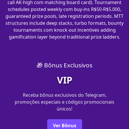
call AK-high com matching board card). Tournament
schedules posted weekly com buy-ins R$50-R$5.000,
guaranteed prize pools, late registration periods. MTT
structures include deep stacks, turbo formats, bounty
tournaments com knock-out incentives adding
gamification layer beyond traditional prize ladders.
🎁 Bônus Exclusivos
VIP
Receba bônus exclusivos do Telegram,
promoções especiais e códigos promocionais
únicos!
Ver Bônus