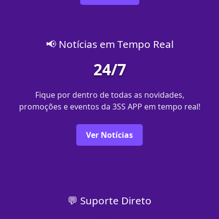
📢 Notícias em Tempo Real
24/7
Fique por dentro de todas as novidades,
promoções e eventos da 3SS APP em tempo real!
Ver Notícias
💬 Suporte Direto