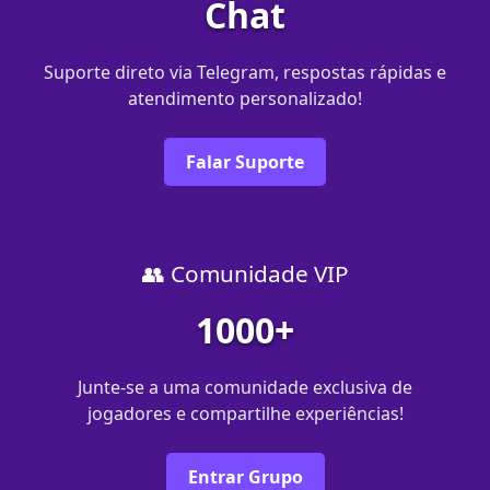
Chat
Suporte direto via Telegram, respostas rápidas e
atendimento personalizado!
Falar Suporte
👥 Comunidade VIP
1000+
Junte-se a uma comunidade exclusiva de
jogadores e compartilhe experiências!
Entrar Grupo