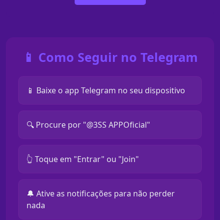
📱 Como Seguir no Telegram
📱 Baixe o app Telegram no seu dispositivo
🔍 Procure por "@3SS APPOficial"
👆 Toque em "Entrar" ou "Join"
🔔 Ative as notificações para não perder
nada