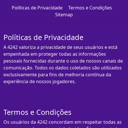
Políticas de Privacidade
Termos e Condições
Sitemap
Políticas de Privacidade
A 4242 valoriza a privacidade de seus usuários e está
empenhada em proteger todas as informações
pessoais fornecidas durante o uso de nossos canais de
comunicação. Todos os dados coletados são utilizados
exclusivamente para fins de melhoria contínua da
experiência de nossos jogadores.
Termos e Condições
Os usuários da 4242 concordam em respeitar todas as