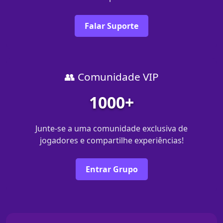
Falar Suporte
👥 Comunidade VIP
1000+
Junte-se a uma comunidade exclusiva de
jogadores e compartilhe experiências!
Entrar Grupo