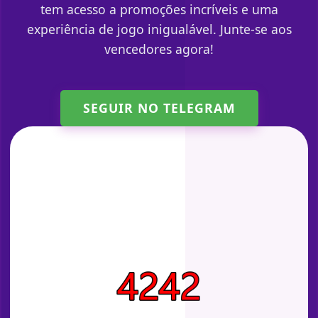
tem acesso a promoções incríveis e uma
experiência de jogo inigualável. Junte-se aos
vencedores agora!
SEGUIR NO TELEGRAM