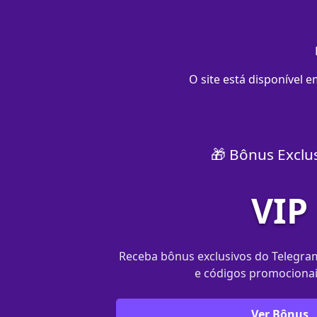
O site está disponível 
🎁 Bônus Exclu
VIP
Receba bônus exclusivos do Telegra
e códigos promocionai
Ver Bônus