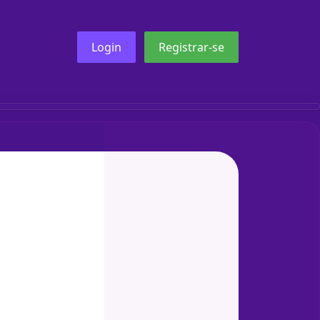
Login
Registrar-se