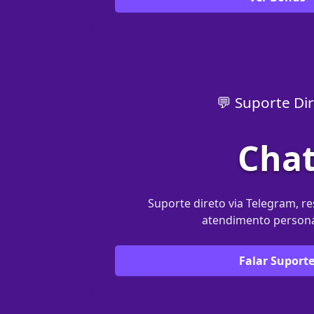
💬 Suporte Di
Cha
Suporte direto via Telegram, r
atendimento persona
Falar Suport