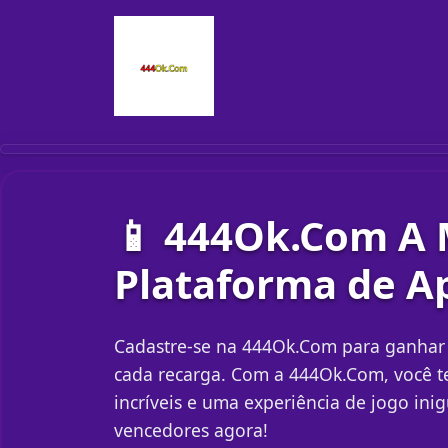
📱 444Ok.Com A 
Plataforma de A
Cadastre-se na 444Ok.Com para ganhar
cada recarga. Com a 444Ok.Com, você 
incríveis e uma experiência de jogo inig
vencedores agora!