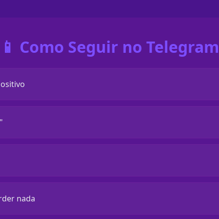
📱 Como Seguir no Telegram
ositivo
"
erder nada