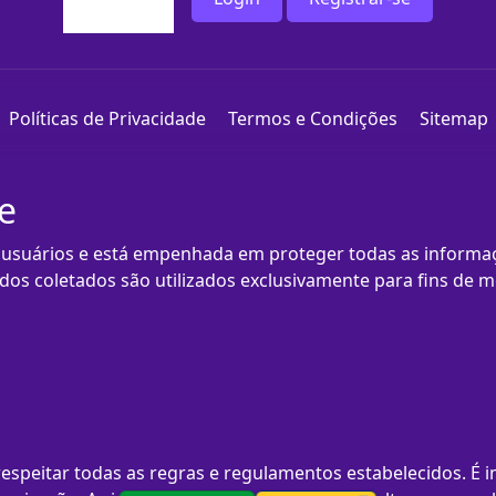
Políticas de Privacidade
Termos e Condições
Sitemap
de
s usuários e está empenhada em proteger todas as informa
os coletados são utilizados exclusivamente para fins de m
peitar todas as regras e regulamentos estabelecidos. É i