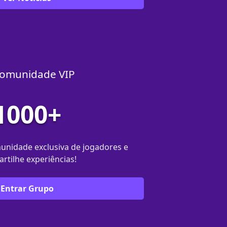
Comunidade VIP
1000+
unidade exclusiva de jogadores e
rtilhe experiências!
Entrar Grupo