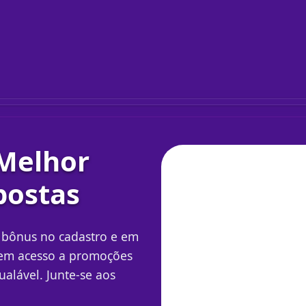
Melhor
postas
 bônus no cadastro e em
tem acesso a promoções
ualável. Junte-se aos