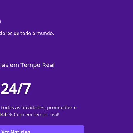
m
gadores de todo o mundo.
cias em Tempo Real
24/7
e todas as novidades, promoções e
444Ok.Com em tempo real!
Ver Notícias