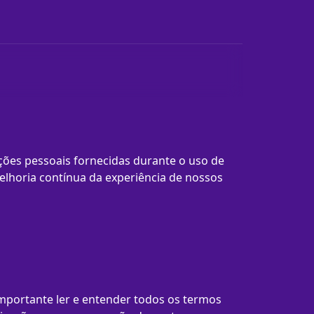
ções pessoais fornecidas durante o uso de
elhoria contínua da experiência de nossos
mportante ler e entender todos os termos