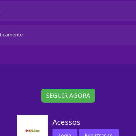
a
aticamente
SEGUIR AGORA
Acessos
Login
Registrar-se