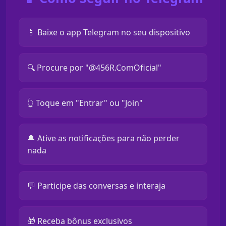
📱 Baixe o app Telegram no seu dispositivo
🔍 Procure por "@456R.ComOficial"
👆 Toque em "Entrar" ou "Join"
🔔 Ative as notificações para não perder
nada
💬 Participe das conversas e interaja
🎁 Receba bônus exclusivos