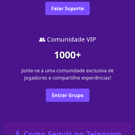
Falar Suporte
👥 Comunidade VIP
1000+
Junte-se a uma comunidade exclusiva de
jogadores e compartilhe experiências!
Entrar Grupo
📱 Como Seguir no Telegram