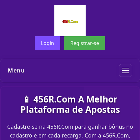
Login
Registrar-se
Menu
📱 456R.Com A Melhor
Plataforma de Apostas
Cadastre-se na 456R.Com para ganhar bônus no
cadastro e em cada recarga. Com a 456R.Com,