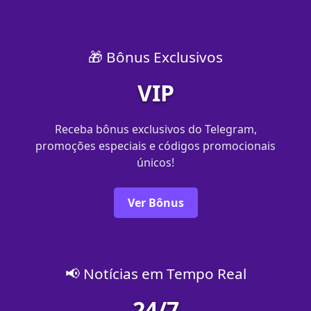
🎁 Bônus Exclusivos
VIP
Receba bônus exclusivos do Telegram,
promoções especiais e códigos promocionais
únicos!
Ver Bônus
📢 Notícias em Tempo Real
24/7