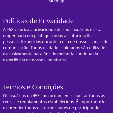
Sitemap
Políticas de Privacidade
A 45X valoriza a privacidade de seus usuários e está
empenhada em proteger todas as informações
pessoais fornecidas durante o uso de nossos canais de
comunicação. Todos os dados coletados são utilizados
exclusivamente para fins de melhoria contínua da
experiência de nossos jogadores.
Termos e Condições
Os usuários da 45X concordam em respeitar todas as
regras e regulamentos estabelecidos. É importante ler
e entender todos os termos antes de participar de