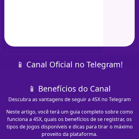
📱 Canal Oficial no Telegram!
📱 Benefícios do Canal
Descubra as vantagens de seguir a 45X no Telegram
Neste artigo, você terá um guia completo sobre como
funciona a 45X, quais os benefícios de se registrar, os
tipos de jogos disponíveis e dicas para tirar o máximo
proveito da plataforma.