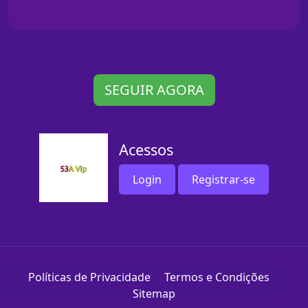
SEGUIR AGORA
Acessos
Login
Registrar-se
Políticas de Privacidade
Termos e Condições
Sitemap