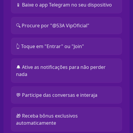
📱 Baixe o app Telegram no seu dispositivo
🔍 Procure por "@53A VipOficial"
👆 Toque em "Entrar" ou "Join"
🔔 Ative as notificações para não perder
nada
💬 Participe das conversas e interaja
🎁 Receba bônus exclusivos
automaticamente