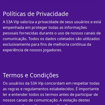
Políticas de Privacidade
A 53A Vip valoriza a privacidade de seus usuários e está
empenhada em proteger todas as informações
pessoais fornecidas durante o uso de nossos canais de
comunicação. Todos os dados coletados são utilizados
exclusivamente para fins de melhoria contínua da
experiência de nossos jogadores.
Termos e Condições
Os usuários da 53A Vip concordam em respeitar todas
as regras e regulamentos estabelecidos. É importante
ler e entender todos os termos antes de participar de
nossos canais de comunicação. A violação destes