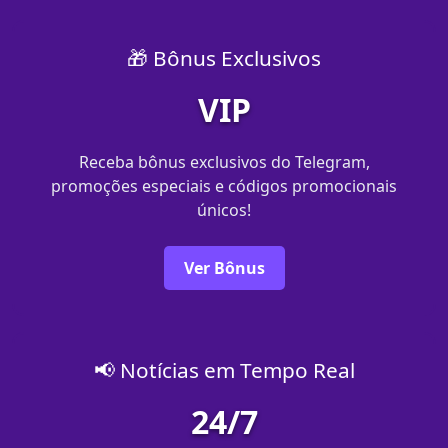
🎁 Bônus Exclusivos
VIP
Receba bônus exclusivos do Telegram,
promoções especiais e códigos promocionais
únicos!
Ver Bônus
📢 Notícias em Tempo Real
24/7