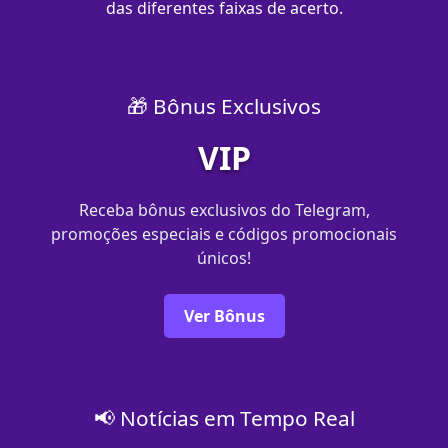
das diferentes faixas de acerto.
🎁 Bônus Exclusivos
VIP
Receba bônus exclusivos do Telegram,
promoções especiais e códigos promocionais
únicos!
Ver Bônus
📢 Notícias em Tempo Real