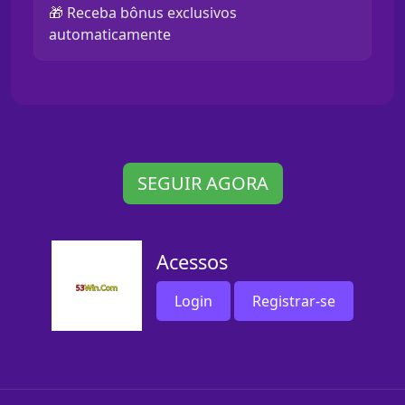
🎁 Receba bônus exclusivos
automaticamente
SEGUIR AGORA
Acessos
Login
Registrar-se