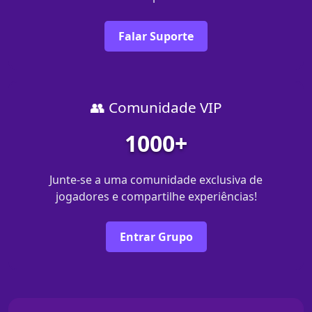
Falar Suporte
👥 Comunidade VIP
1000+
Junte-se a uma comunidade exclusiva de
jogadores e compartilhe experiências!
Entrar Grupo