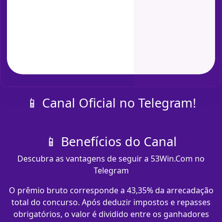
📱 Canal Oficial no Telegram!
📱 Benefícios do Canal
Descubra as vantagens de seguir a 53Win.Com no
Telegram
O prêmio bruto corresponde a 43,35% da arrecadação
total do concurso. Após deduzir impostos e repasses
obrigatórios, o valor é dividido entre os ganhadores