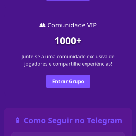
👥 Comunidade VIP
1000+
Junte-se a uma comunidade exclusiva de
jogadores e compartilhe experiências!
Entrar Grupo
📱 Como Seguir no Telegram