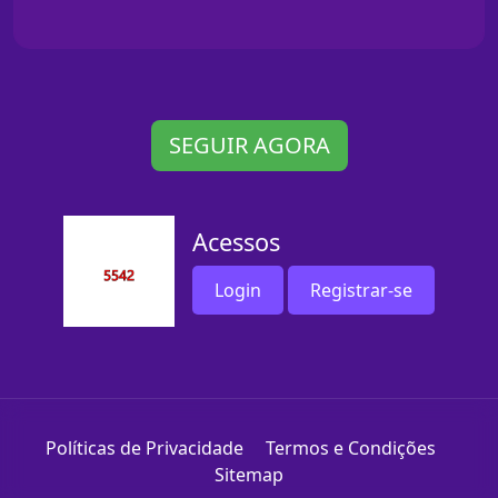
SEGUIR AGORA
Acessos
Login
Registrar-se
Políticas de Privacidade
Termos e Condições
Sitemap