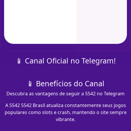
📱 Canal Oficial no Telegram!
📱 Benefícios do Canal
Descubra as vantagens de seguir a 5542 no Telegram
A 5542 5542 Brasil atualiza constantemente seus jogos
populares como slots e crash, mantendo o site sempre
vibrante.