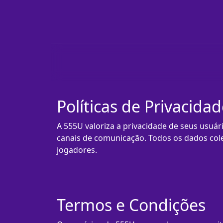
Políticas de Privacida
A 555U valoriza a privacidade de seus usuá
canais de comunicação. Todos os dados cole
jogadores.
Termos e Condições