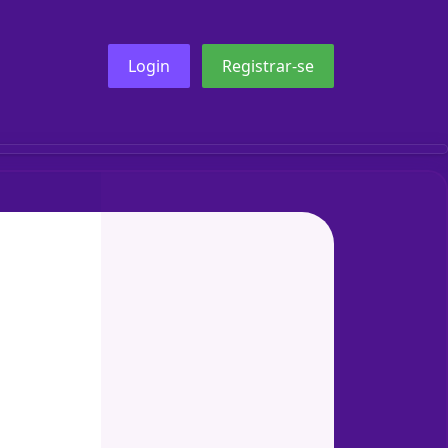
Login
Registrar-se