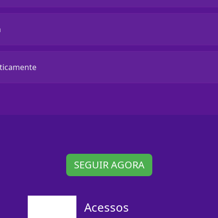
a
aticamente
SEGUIR AGORA
Acessos