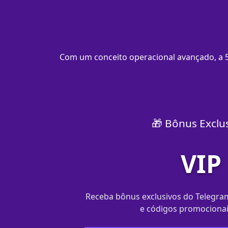
Com um conceito operacional avançado, a 5
🎁 Bônus Exclu
VIP
Receba bônus exclusivos do Telegra
e códigos promocionai