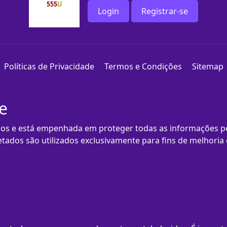
Login
Registrar-se
Políticas de Privacidade
Termos e Condições
Sitemap
de
rios e está empenhada em proteger todas as informações p
tados são utilizados exclusivamente para fins de melhoria