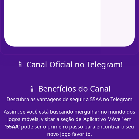
📱 Canal Oficial no Telegram!
📱 Benefícios do Canal
Descubra as vantagens de seguir a 55AA no Telegram
Assim, se você está buscando mergulhar no mundo dos
jogos móveis, visitar a seção de 'Aplicativo Móvel' em
'
55AA
' pode ser o primeiro passo para encontrar o seu
novo jogo favorito.