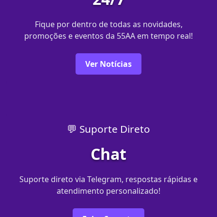
Fique por dentro de todas as novidades,
promoções e eventos da 55AA em tempo real!
Ver Notícias
💬 Suporte Direto
Chat
Suporte direto via Telegram, respostas rápidas e
atendimento personalizado!