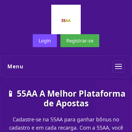
Login
Registrar-se
Menu
📱 55AA A Melhor Plataforma
de Apostas
Cadastre-se na 55AA para ganhar bônus no
cadastro e em cada recarga. Com a 55AA, você