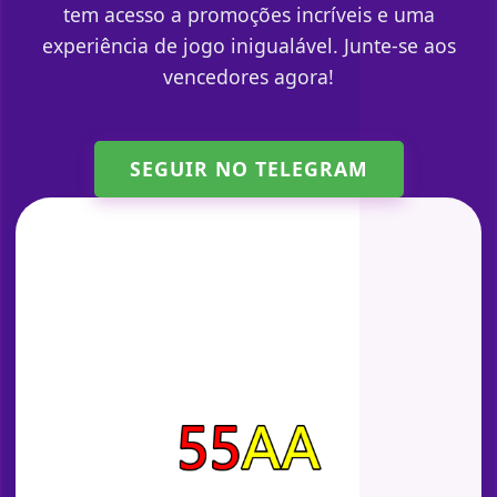
tem acesso a promoções incríveis e uma
experiência de jogo inigualável. Junte-se aos
vencedores agora!
SEGUIR NO TELEGRAM