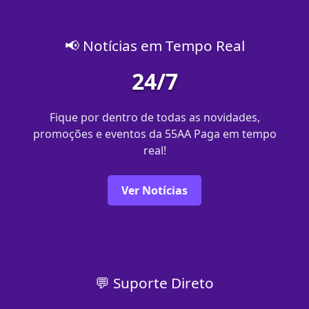
📢 Notícias em Tempo Real
24/7
Fique por dentro de todas as novidades,
promoções e eventos da 55AA Paga em tempo
real!
Ver Notícias
💬 Suporte Direto