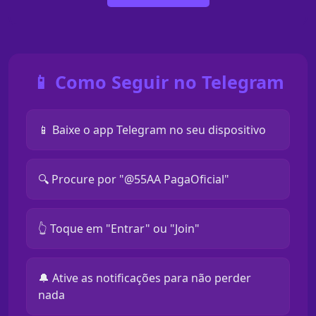
📱 Como Seguir no Telegram
📱 Baixe o app Telegram no seu dispositivo
🔍 Procure por "@55AA PagaOficial"
👆 Toque em "Entrar" ou "Join"
🔔 Ative as notificações para não perder
nada