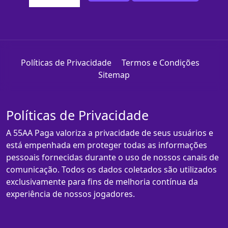
Políticas de Privacidade
Termos e Condições
Sitemap
Políticas de Privacidade
A 55AA Paga valoriza a privacidade de seus usuários e
está empenhada em proteger todas as informações
pessoais fornecidas durante o uso de nossos canais de
comunicação. Todos os dados coletados são utilizados
exclusivamente para fins de melhoria contínua da
experiência de nossos jogadores.