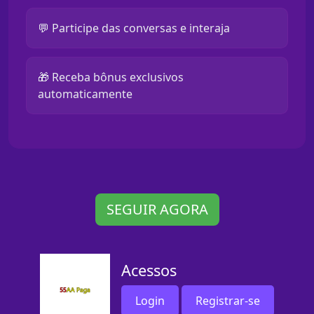
💬 Participe das conversas e interaja
🎁 Receba bônus exclusivos
automaticamente
SEGUIR AGORA
Acessos
Login
Registrar-se