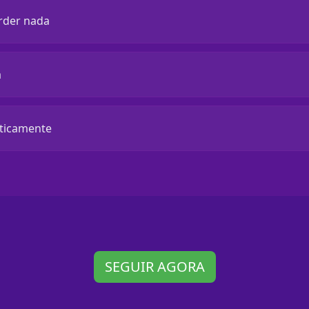
erder nada
a
aticamente
SEGUIR AGORA