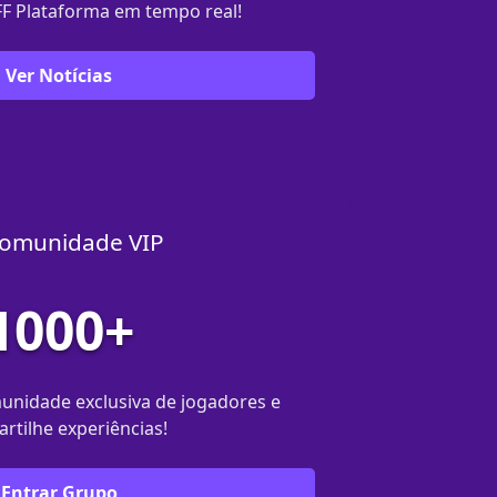
FF Plataforma em tempo real!
Ver Notícias
Comunidade VIP
1000+
unidade exclusiva de jogadores e
rtilhe experiências!
Entrar Grupo