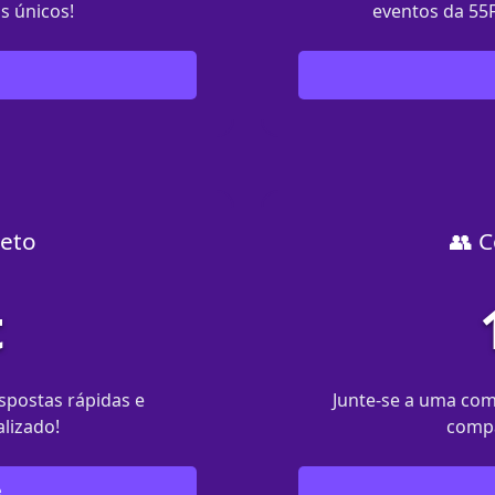
s únicos!
eventos da 55
reto
👥 
t
espostas rápidas e
Junte-se a uma com
lizado!
compa
e