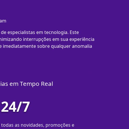
ram
e especialistas em tecnologia. Este
nimizando interrupções em sua experiência
pe imediatamente sobre qualquer anomalia
cias em Tempo Real
24/7
e todas as novidades, promoções e