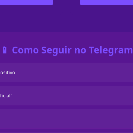
📱 Como Seguir no Telegram
ositivo
icial"