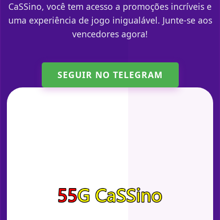
CaSSino, você tem acesso a promoções incríveis e
uma experiência de jogo inigualável. Junte-se aos
vencedores agora!
SEGUIR NO TELEGRAM