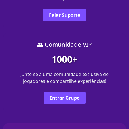
Falar Suporte
👥 Comunidade VIP
1000+
Junte-se a uma comunidade exclusiva de
jogadores e compartilhe experiências!
Entrar Grupo