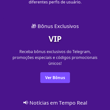
diferentes perfis de usuário.
🎁 Bônus Exclusivos
VIP
Receba bônus exclusivos do Telegram,
promoções especiais e códigos promocionais
únicos!
Ver Bônus
📢 Notícias em Tempo Real