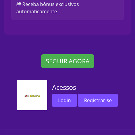
🎁 Receba bônus exclusivos
automaticamente
SEGUIR AGORA
Acessos
Login
Registrar-se