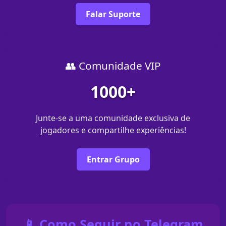
Falar Suporte
👥 Comunidade VIP
1000+
Junte-se a uma comunidade exclusiva de
jogadores e compartilhe experiências!
Entrar Grupo
📱 Como Seguir no Telegram