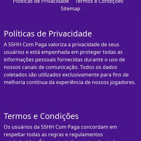
Políticas de Privacidade
Termos e Condições
Sitemap
Políticas de Privacidade
A 55HH Com Paga valoriza a privacidade de seus
usuários e está empenhada em proteger todas as
informações pessoais fornecidas durante o uso de
nossos canais de comunicação. Todos os dados
coletados são utilizados exclusivamente para fins de
melhoria contínua da experiência de nossos jogadores.
Termos e Condições
Os usuários da 55HH Com Paga concordam em
respeitar todas as regras e regulamentos