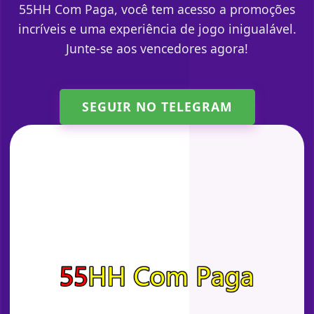
55HH Com Paga, você tem acesso a promoções
incríveis e uma experiência de jogo inigualável.
Junte-se aos vencedores agora!
SEGUIR NO TELEGRAM