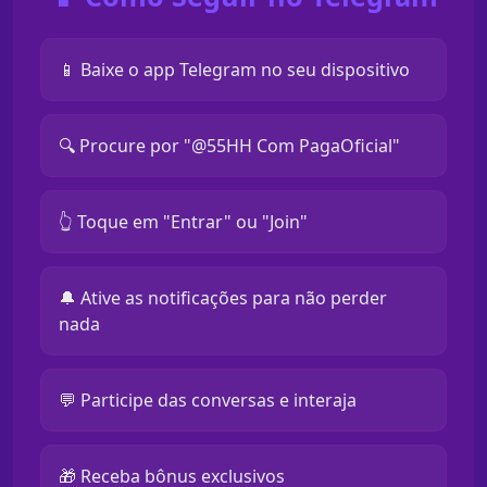
📱 Baixe o app Telegram no seu dispositivo
🔍 Procure por "@55HH Com PagaOficial"
👆 Toque em "Entrar" ou "Join"
🔔 Ative as notificações para não perder
nada
💬 Participe das conversas e interaja
🎁 Receba bônus exclusivos