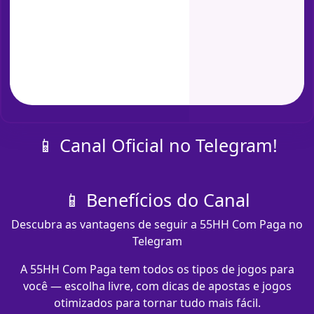
📱 Canal Oficial no Telegram!
📱 Benefícios do Canal
Descubra as vantagens de seguir a 55HH Com Paga no
Telegram
A 55HH Com Paga tem todos os tipos de jogos para
você — escolha livre, com dicas de apostas e jogos
otimizados para tornar tudo mais fácil.