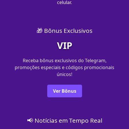
celular.
🎁 Bônus Exclusivos
VIP
Receba bônus exclusivos do Telegram,
promoções especiais e códigos promocionais
únicos!
Ver Bônus
📢 Notícias em Tempo Real