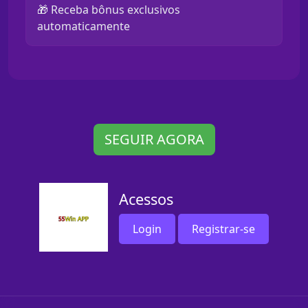
🎁 Receba bônus exclusivos
automaticamente
SEGUIR AGORA
Acessos
Login
Registrar-se