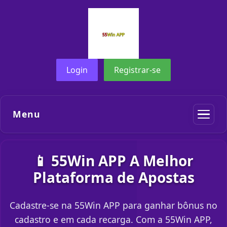
Login
Registrar-se
Menu
📱 55Win APP A Melhor
Plataforma de Apostas
Cadastre-se na 55Win APP para ganhar bônus no
cadastro e em cada recarga. Com a 55Win APP,