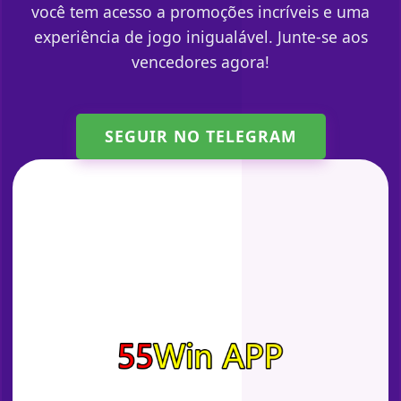
você tem acesso a promoções incríveis e uma
experiência de jogo inigualável. Junte-se aos
vencedores agora!
SEGUIR NO TELEGRAM