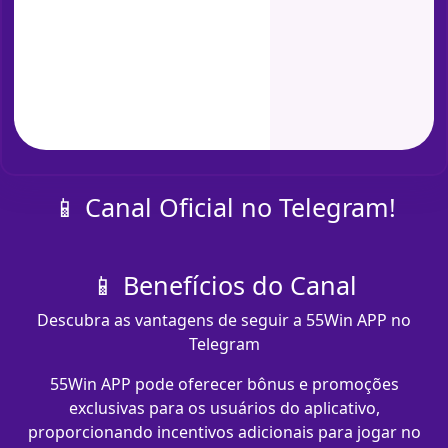
📱 Canal Oficial no Telegram!
📱 Benefícios do Canal
Descubra as vantagens de seguir a 55Win APP no
Telegram
55Win APP pode oferecer bônus e promoções
exclusivas para os usuários do aplicativo,
proporcionando incentivos adicionais para jogar no