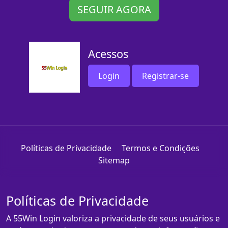
SEGUIR AGORA
Acessos
Login
Registrar-se
Políticas de Privacidade
Termos e Condições
Sitemap
Políticas de Privacidade
A 55Win Login valoriza a privacidade de seus usuários e