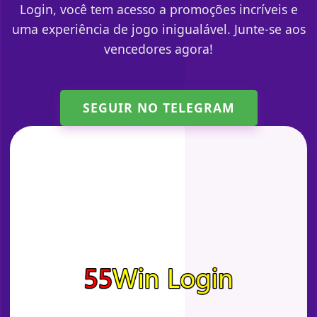
Login, você tem acesso a promoções incríveis e
uma experiência de jogo inigualável. Junte-se aos
vencedores agora!
SEGUIR NO TELEGRAM