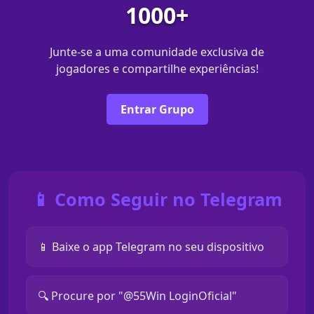
1000+
Junte-se a uma comunidade exclusiva de
jogadores e compartilhe experiências!
Entrar Grupo
📱 Como Seguir no Telegram
📱 Baixe o app Telegram no seu dispositivo
🔍 Procure por "@55Win LoginOficial"