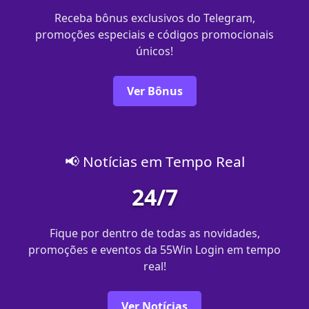
Receba bônus exclusivos do Telegram,
promoções especiais e códigos promocionais
únicos!
Ver Bônus
📢 Notícias em Tempo Real
24/7
Fique por dentro de todas as novidades,
promoções e eventos da 55Win Login em tempo
real!
Ver Notícias