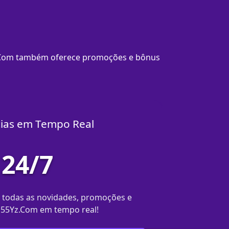
5Yz.Com também oferece promoções e bônus
cias em Tempo Real
24/7
e todas as novidades, promoções e
 55Yz.Com em tempo real!