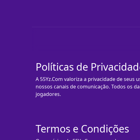
Políticas de Privacida
A 55Yz.Com valoriza a privacidade de seus 
nossos canais de comunicação. Todos os dad
jogadores.
Termos e Condições