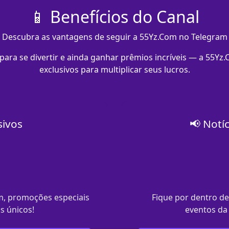
📱 Benefícios do Canal
Descubra as vantagens de seguir a 55Yz.Com no Telegram
 para se divertir e ainda ganhar prêmios incríveis — a 5
exclusivos para multiplicar seus lucros.
sivos
📢 Notí
m, promoções especiais
Fique por dentro d
s únicos!
eventos da