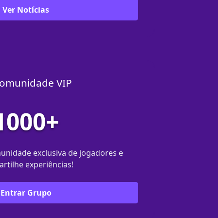
Ver Notícias
Comunidade VIP
1000+
unidade exclusiva de jogadores e
rtilhe experiências!
Entrar Grupo