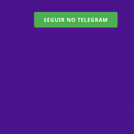
SEGUIR NO TELEGRAM