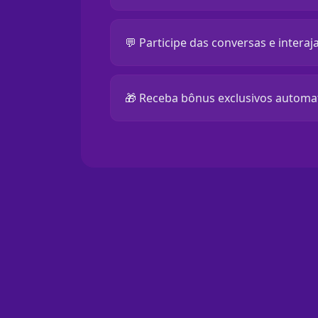
💬 Participe das conversas e interaj
🎁 Receba bônus exclusivos autom