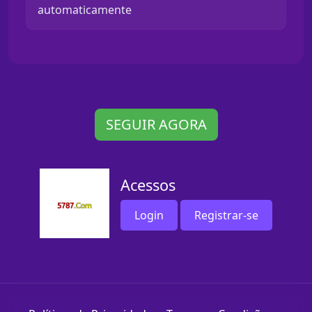
automaticamente
SEGUIR AGORA
Acessos
Login
Registrar-se