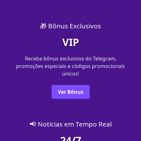
🎁 Bônus Exclusivos
VIP
Receba bônus exclusivos do Telegram,
promoções especiais e códigos promocionais
únicos!
Ver Bônus
📢 Notícias em Tempo Real
24/7