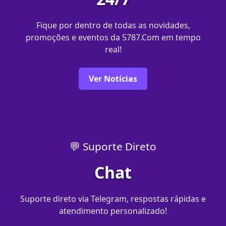
Fique por dentro de todas as novidades,
promoções e eventos da 5787.Com em tempo
real!
Ver Notícias
💬 Suporte Direto
Chat
Suporte direto via Telegram, respostas rápidas e
atendimento personalizado!