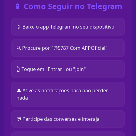
📱 Como Seguir no Telegram
📱 Baixe o app Telegram no seu dispositivo
🔍 Procure por "@5787 Com APPOficial"
👆 Toque em "Entrar" ou "Join"
🔔 Ative as notificações para não perder
nada
💬 Participe das conversas e interaja