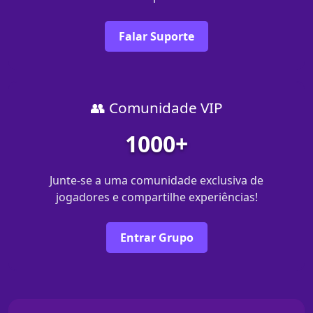
Falar Suporte
👥 Comunidade VIP
1000+
Junte-se a uma comunidade exclusiva de
jogadores e compartilhe experiências!
Entrar Grupo