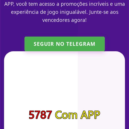
APP, você tem acesso a promoções incríveis e uma
experiência de jogo inigualável. Junte-se aos
vencedores agora!
SEGUIR NO TELEGRAM