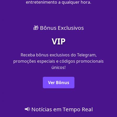
entretenimento a qualquer hora.
🎁 Bônus Exclusivos
VIP
Receba bônus exclusivos do Telegram,
promoções especiais e códigos promocionais
únicos!
Ver Bônus
📢 Notícias em Tempo Real