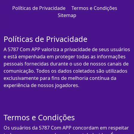
Políticas de Privacidade
Termos e Condições
Sitemap
Políticas de Privacidade
A 5787 Com APP valoriza a privacidade de seus usuários
e está empenhada em proteger todas as informações
pessoais fornecidas durante o uso de nossos canais de
comunicação. Todos os dados coletados são utilizados
exclusivamente para fins de melhoria contínua da
experiência de nossos jogadores.
Termos e Condições
Os usuários da 5787 Com APP concordam em respeitar