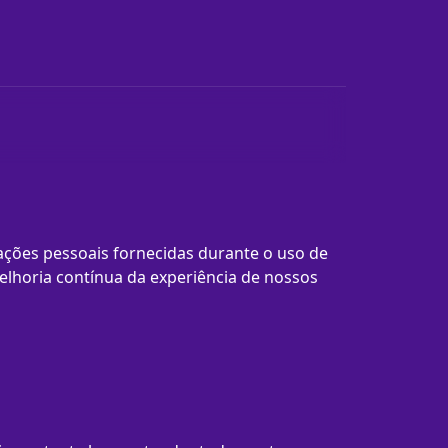
ações pessoais fornecidas durante o uso de
elhoria contínua da experiência de nossos