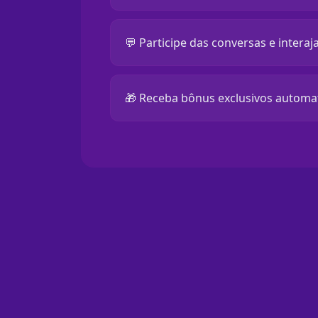
💬 Participe das conversas e interaj
🎁 Receba bônus exclusivos autom