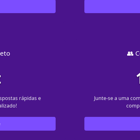
reto
👥 
t
espostas rápidas e
Junte-se a uma com
lizado!
compa
e