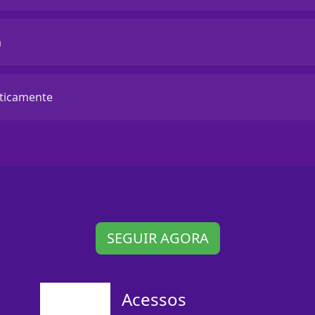
a
aticamente
SEGUIR AGORA
Acessos