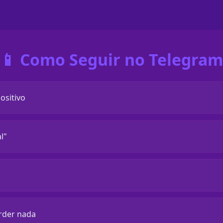
📱 Como Seguir no Telegram
ositivo
l"
erder nada