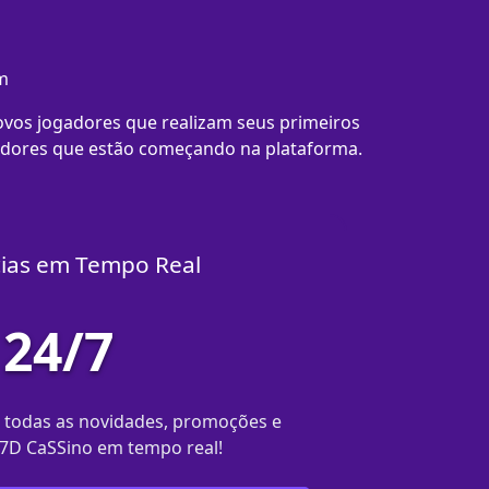
m
ovos jogadores que realizam seus primeiros
gadores que estão começando na plataforma.
cias em Tempo Real
24/7
e todas as novidades, promoções e
57D CaSSino em tempo real!