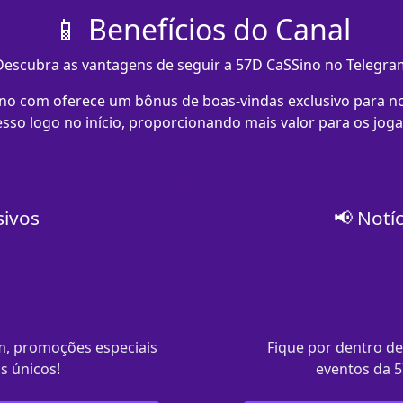
📱 Benefícios do Canal
Descubra as vantagens de seguir a 57D CaSSino no Telegra
Sino com​ oferece um bônus de boas-vindas exclusivo para n
esso logo no início, proporcionando mais valor para os jo
sivos
📢 Notí
m, promoções especiais
Fique por dentro d
s únicos!
eventos da 