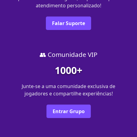
atendimento personalizado!
Falar Suporte
👥 Comunidade VIP
1000+
Junte-se a uma comunidade exclusiva de
jogadores e compartilhe experiências!
Entrar Grupo