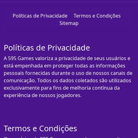
Políticas de Privacidade
Termos e Condições
Sitemap
Políticas de Privacidade
A 595 Games valoriza a privacidade de seus usuários e
está empenhada em proteger todas as informações
pessoais fornecidas durante o uso de nossos canais de
comunicação. Todos os dados coletados são utilizados
exclusivamente para fins de melhoria contínua da
experiência de nossos jogadores.
Termos e Condições