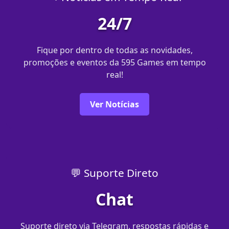
24/7
Fique por dentro de todas as novidades,
promoções e eventos da 595 Games em tempo
real!
Ver Notícias
💬 Suporte Direto
Chat
Suporte direto via Telegram, respostas rápidas e