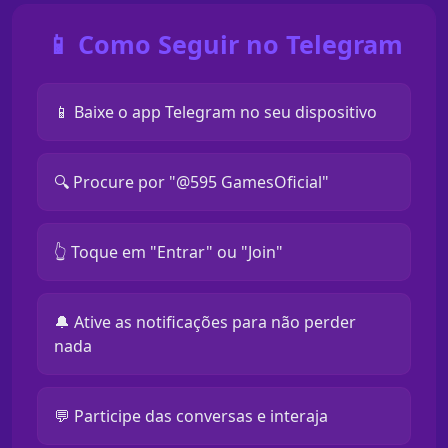
📱 Como Seguir no Telegram
📱 Baixe o app Telegram no seu dispositivo
🔍 Procure por "@595 GamesOficial"
👆 Toque em "Entrar" ou "Join"
🔔 Ative as notificações para não perder
nada
💬 Participe das conversas e interaja