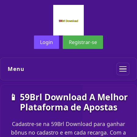
Login
Registrar-se
Menu
📱 59Brl Download A Melhor
Plataforma de Apostas
Cadastre-se na 59Brl Download para ganhar
bônus no cadastro e em cada recarga. Com a