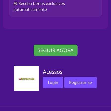
🎁 Receba bônus exclusivos
automaticamente
SEGUIR AGORA
Acessos
Login
Registrar-se