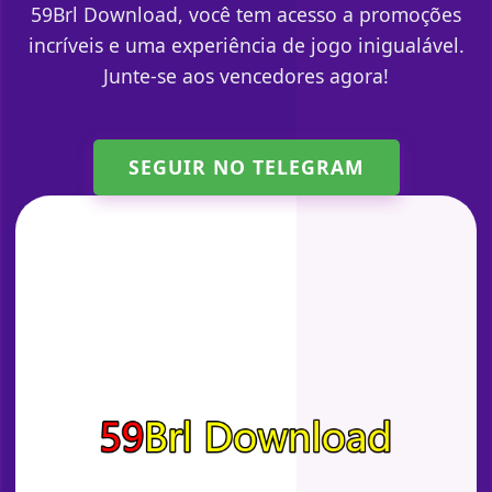
59Brl Download, você tem acesso a promoções
incríveis e uma experiência de jogo inigualável.
Junte-se aos vencedores agora!
SEGUIR NO TELEGRAM