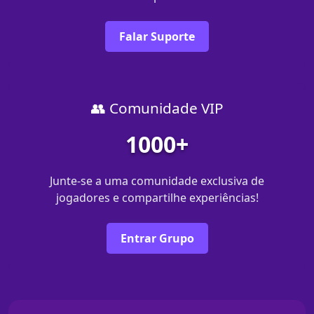
Falar Suporte
👥 Comunidade VIP
1000+
Junte-se a uma comunidade exclusiva de
jogadores e compartilhe experiências!
Entrar Grupo