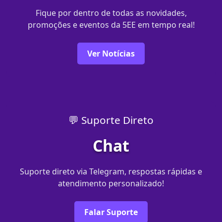
Fique por dentro de todas as novidades,
promoções e eventos da 5EE em tempo real!
Ver Notícias
💬 Suporte Direto
Chat
Suporte direto via Telegram, respostas rápidas e
atendimento personalizado!
Falar Suporte