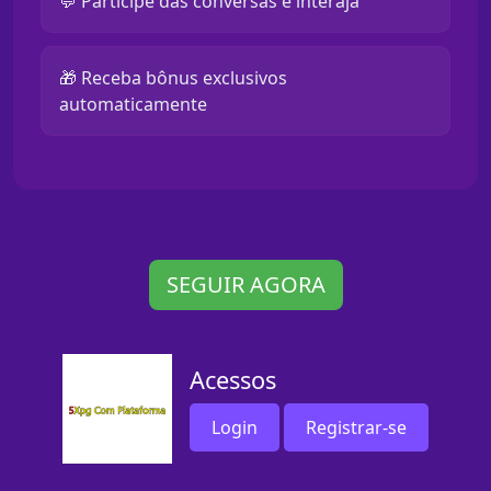
💬 Participe das conversas e interaja
🎁 Receba bônus exclusivos
automaticamente
SEGUIR AGORA
Acessos
Login
Registrar-se