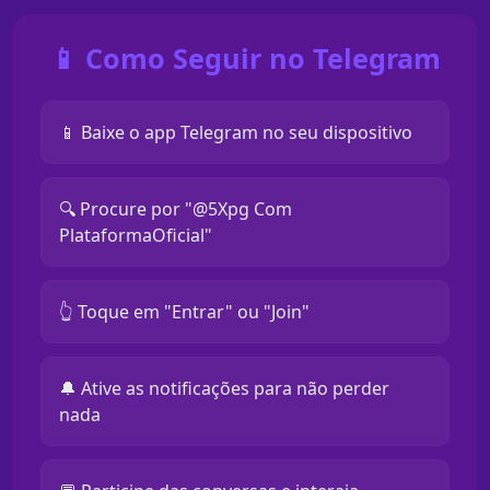
📱 Como Seguir no Telegram
📱 Baixe o app Telegram no seu dispositivo
🔍 Procure por "@5Xpg Com
PlataformaOficial"
👆 Toque em "Entrar" ou "Join"
🔔 Ative as notificações para não perder
nada