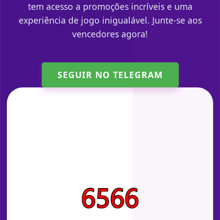
tem acesso a promoções incríveis e uma
experiência de jogo inigualável. Junte-se aos
vencedores agora!
SEGUIR NO TELEGRAM