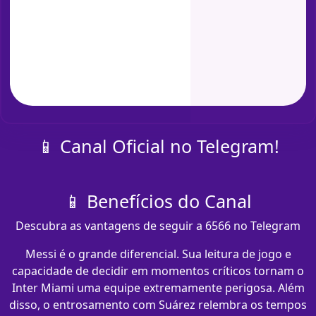
📱 Canal Oficial no Telegram!
📱 Benefícios do Canal
Descubra as vantagens de seguir a 6566 no Telegram
Messi é o grande diferencial. Sua leitura de jogo e
capacidade de decidir em momentos críticos tornam o
Inter Miami uma equipe extremamente perigosa. Além
disso, o entrosamento com Suárez relembra os tempos