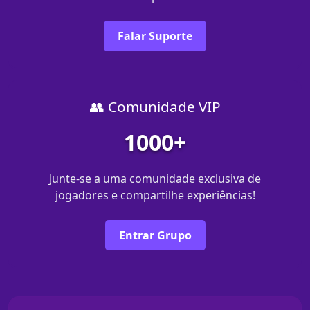
Falar Suporte
👥 Comunidade VIP
1000+
Junte-se a uma comunidade exclusiva de
jogadores e compartilhe experiências!
Entrar Grupo