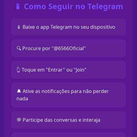
📱 Como Seguir no Telegram
📱 Baixe o app Telegram no seu dispositivo
🔍 Procure por "@6566Oficial"
👆 Toque em "Entrar" ou "Join"
🔔 Ative as notificações para não perder
nada
💬 Participe das conversas e interaja