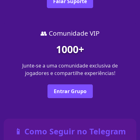
Falar Suporte
👥 Comunidade VIP
1000+
Junte-se a uma comunidade exclusiva de
jogadores e compartilhe experiências!
Entrar Grupo
📱 Como Seguir no Telegram