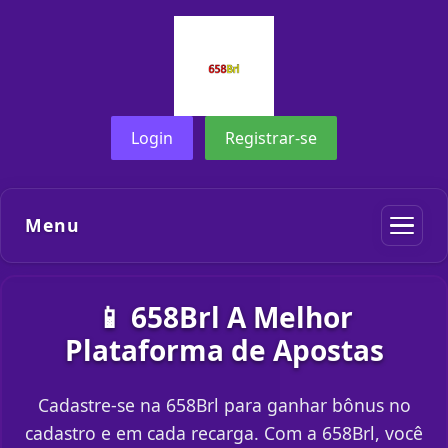
Login
Registrar-se
Menu
📱 658Brl A Melhor
Plataforma de Apostas
Cadastre-se na 658Brl para ganhar bônus no
cadastro e em cada recarga. Com a 658Brl, você