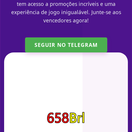
tem acesso a promoções incríveis e uma
experiência de jogo inigualável. Junte-se aos
vencedores agora!
SEGUIR NO TELEGRAM