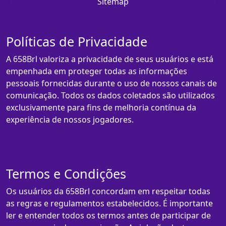
Sitemap
Políticas de Privacidade
A 658Brl valoriza a privacidade de seus usuários e está
empenhada em proteger todas as informações
pessoais fornecidas durante o uso de nossos canais de
comunicação. Todos os dados coletados são utilizados
exclusivamente para fins de melhoria contínua da
experiência de nossos jogadores.
Termos e Condições
Os usuários da 658Brl concordam em respeitar todas
as regras e regulamentos estabelecidos. É importante
ler e entender todos os termos antes de participar de