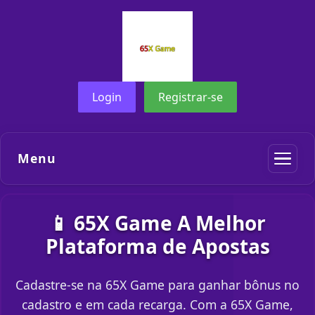
Login
Registrar-se
Menu
📱 65X Game A Melhor
Plataforma de Apostas
Cadastre-se na 65X Game para ganhar bônus no
cadastro e em cada recarga. Com a 65X Game,