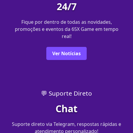
24/7
Fique por dentro de todas as novidades,
promoções e eventos da 65X Game em tempo
real!
Ver Notícias
💬 Suporte Direto
Chat
Suporte direto via Telegram, respostas rápidas e
atendimento personalizado!