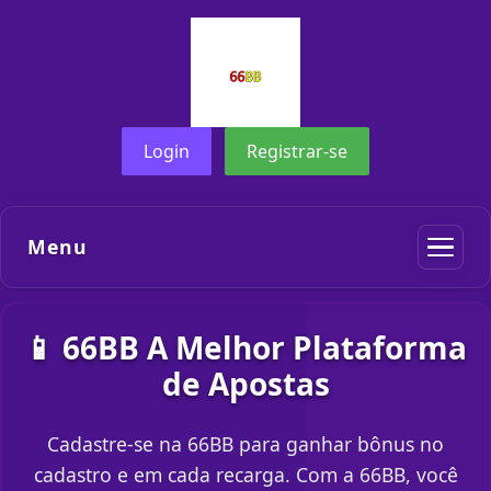
Login
Registrar-se
Menu
📱 66BB A Melhor Plataforma
de Apostas
Cadastre-se na 66BB para ganhar bônus no
cadastro e em cada recarga. Com a 66BB, você