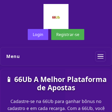
Login
Registrar-se
Menu
📱 66Ub A Melhor Plataforma
de Apostas
Cadastre-se na 66Ub para ganhar bônus no
cadastro e em cada recarga. Com a 66Ub, você