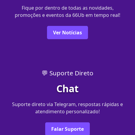
Fique por dentro de todas as novidades,
promoções e eventos da 66Ub em tempo real!
Ver Notícias
💬 Suporte Direto
Chat
Suporte direto via Telegram, respostas rápidas e
atendimento personalizado!
Falar Suporte