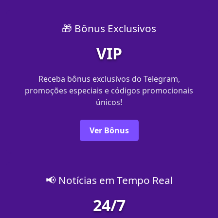
🎁 Bônus Exclusivos
VIP
Receba bônus exclusivos do Telegram,
promoções especiais e códigos promocionais
únicos!
Ver Bônus
📢 Notícias em Tempo Real
24/7