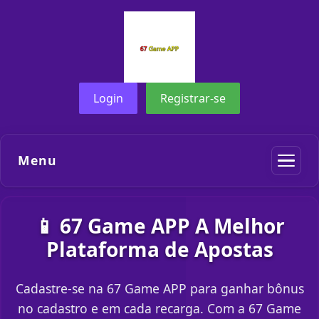
Login
Registrar-se
Menu
📱 67 Game APP A Melhor
Plataforma de Apostas
Cadastre-se na 67 Game APP para ganhar bônus
no cadastro e em cada recarga. Com a 67 Game