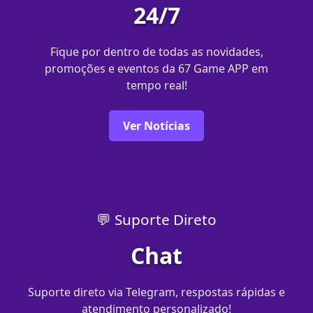
24/7
Fique por dentro de todas as novidades,
promoções e eventos da 67 Game APP em
tempo real!
Ver Notícias
💬 Suporte Direto
Chat
Suporte direto via Telegram, respostas rápidas e
atendimento personalizado!