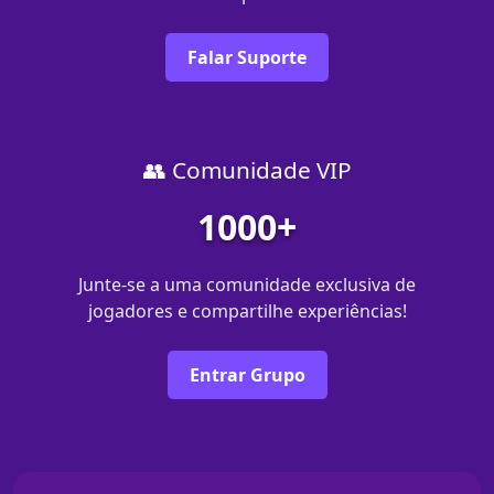
Falar Suporte
👥 Comunidade VIP
1000+
Junte-se a uma comunidade exclusiva de
jogadores e compartilhe experiências!
Entrar Grupo