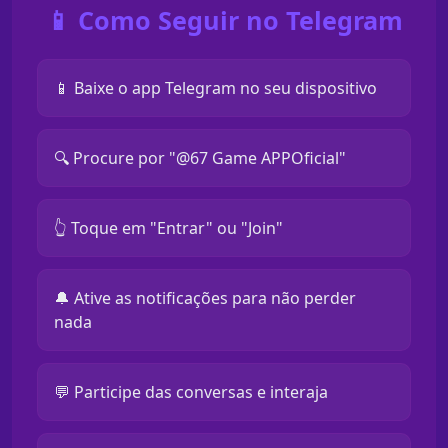
📱 Como Seguir no Telegram
📱 Baixe o app Telegram no seu dispositivo
🔍 Procure por "@67 Game APPOficial"
👆 Toque em "Entrar" ou "Join"
🔔 Ative as notificações para não perder
nada
💬 Participe das conversas e interaja