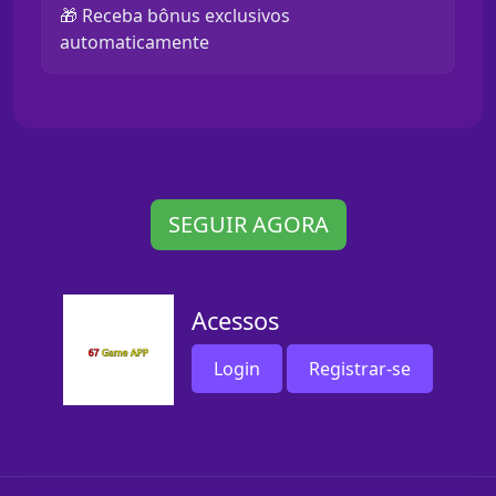
🎁 Receba bônus exclusivos
automaticamente
SEGUIR AGORA
Acessos
Login
Registrar-se