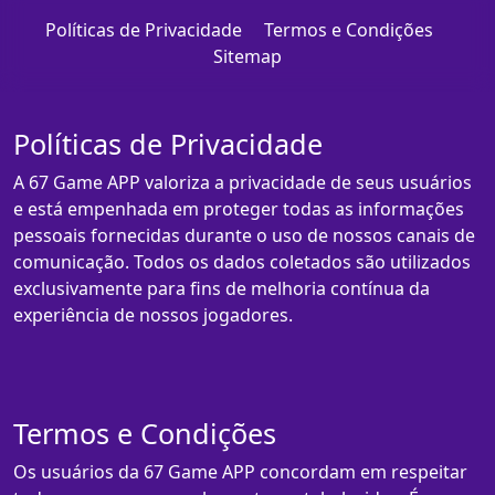
Políticas de Privacidade
Termos e Condições
Sitemap
Políticas de Privacidade
A 67 Game APP valoriza a privacidade de seus usuários
e está empenhada em proteger todas as informações
pessoais fornecidas durante o uso de nossos canais de
comunicação. Todos os dados coletados são utilizados
exclusivamente para fins de melhoria contínua da
experiência de nossos jogadores.
Termos e Condições
Os usuários da 67 Game APP concordam em respeitar