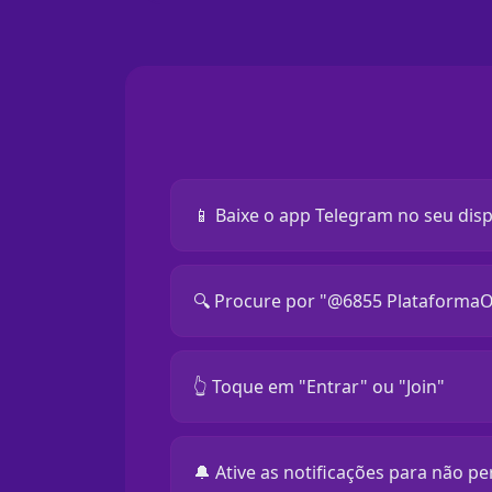
📱 Baixe o app Telegram no seu disp
🔍 Procure por "@6855 PlataformaOf
👆 Toque em "Entrar" ou "Join"
🔔 Ative as notificações para não p