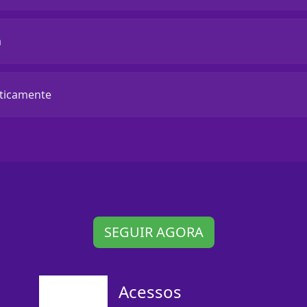
a
aticamente
SEGUIR AGORA
Acessos