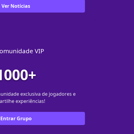
Ver Notícias
Comunidade VIP
1000+
unidade exclusiva de jogadores e
rtilhe experiências!
Entrar Grupo