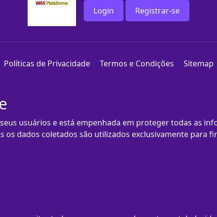
Login
Registrar-se
Políticas de Privacidade
Termos e Condições
Sitemap
de
e seus usuários e está empenhada em proteger todas as in
 os dados coletados são utilizados exclusivamente para fi