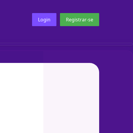
Login
Registrar-se