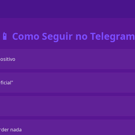
📱 Como Seguir no Telegram
ositivo
icial"
erder nada