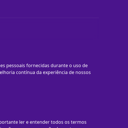
es pessoais fornecidas durante o uso de
elhoria contínua da experiência de nossos
ortante ler e entender todos os termos