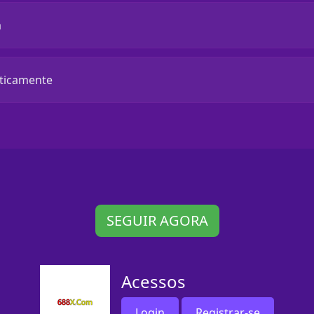
a
aticamente
SEGUIR AGORA
Acessos
Login
Registrar-se