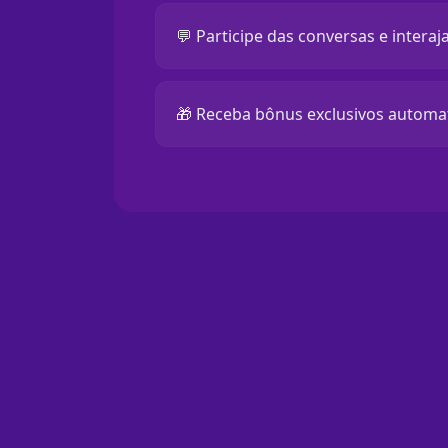
💬 Participe das conversas e interaj
🎁 Receba bônus exclusivos autom