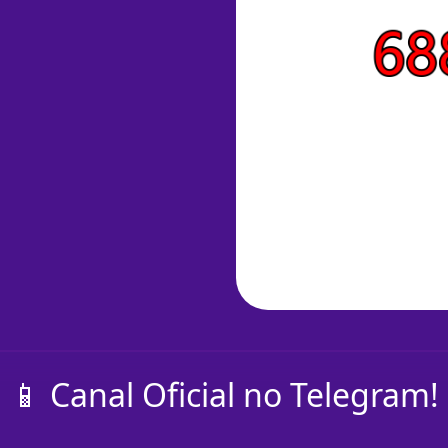
📱 Canal Oficial no Telegram!