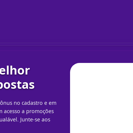
elhor
postas
bônus no cadastro e em
em acesso a promoções
ualável. Junte-se aos