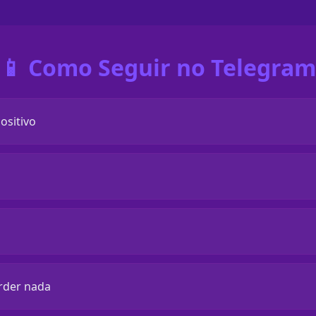
📱 Como Seguir no Telegram
ositivo
erder nada