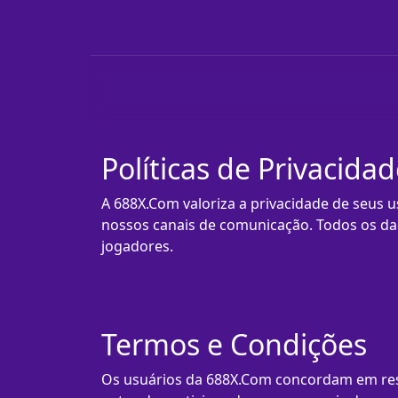
Políticas de Privacida
A 688X.Com valoriza a privacidade de seus 
nossos canais de comunicação. Todos os dad
jogadores.
Termos e Condições
Os usuários da 688X.Com concordam em resp