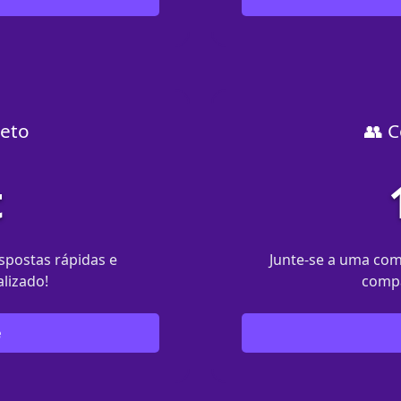
reto
👥 
t
espostas rápidas e
Junte-se a uma com
lizado!
compa
e