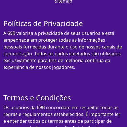
Sitemap
Políticas de Privacidade
A 69B valoriza a privacidade de seus usuários e está
empenhada em proteger todas as informações
pessoais fornecidas durante o uso de nossos canais de
comunicação. Todos os dados coletados são utilizados
exclusivamente para fins de melhoria contínua da
experiência de nossos jogadores.
Termos e Condições
Os usuários da 69B concordam em respeitar todas as
regras e regulamentos estabelecidos. É importante ler
e entender todos os termos antes de participar de