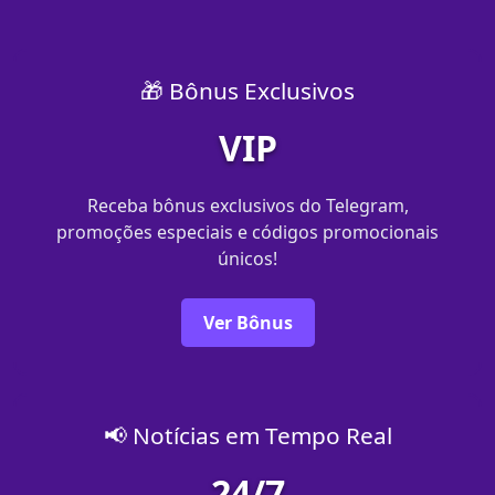
🎁 Bônus Exclusivos
VIP
Receba bônus exclusivos do Telegram,
promoções especiais e códigos promocionais
únicos!
Ver Bônus
📢 Notícias em Tempo Real
24/7