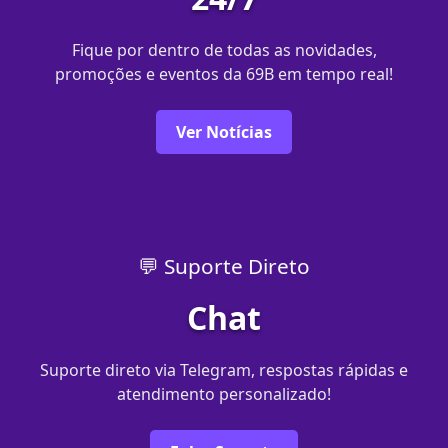
Fique por dentro de todas as novidades,
promoções e eventos da 69B em tempo real!
Ver Notícias
💬 Suporte Direto
Chat
Suporte direto via Telegram, respostas rápidas e
atendimento personalizado!