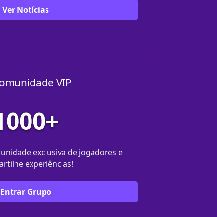
Ver Notícias
Comunidade VIP
1000+
unidade exclusiva de jogadores e
rtilhe experiências!
Entrar Grupo