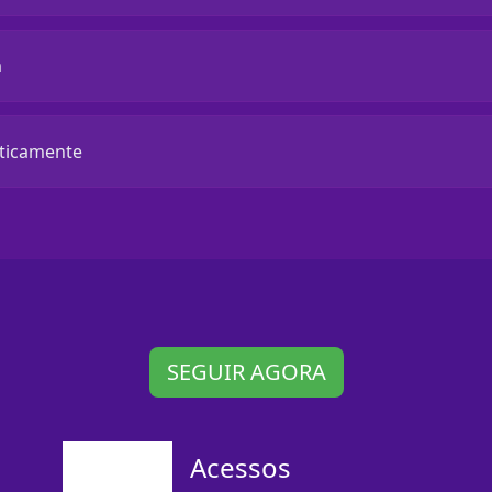
a
aticamente
SEGUIR AGORA
Acessos