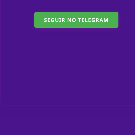
SEGUIR NO TELEGRAM