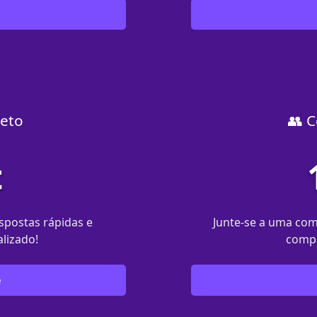
reto
👥 
t
espostas rápidas e
Junte-se a uma com
lizado!
compa
e