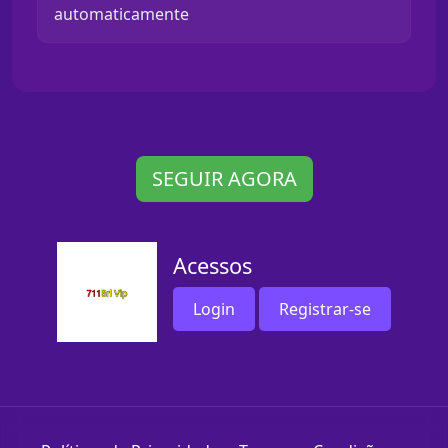
automaticamente
SEGUIR AGORA
Acessos
Login
Registrar-se