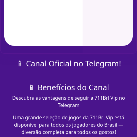
📱 Canal Oficial no Telegram!
📱 Benefícios do Canal
Descubra as vantagens de seguir a 711Brl Vip no
Telegram
Uma grande seleção de jogos da 711Brl Vip está
disponível para todos os jogadores do Brasil —
diversão completa para todos os gostos!