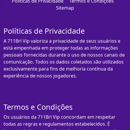
Políticas de Privacidade
Termos e Condições
Sitemap
Políticas de Privacidade
A 711Brl Vip valoriza a privacidade de seus usuários e
está empenhada em proteger todas as informações
pessoais fornecidas durante o uso de nossos canais de
comunicação. Todos os dados coletados são utilizados
exclusivamente para fins de melhoria contínua da
experiência de nossos jogadores.
Termos e Condições
Os usuários da 711Brl Vip concordam em respeitar
todas as regras e regulamentos estabelecidos. É