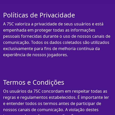
Políticas de Privacidade
A 75C valoriza a privacidade de seus usuários e está
empenhada em proteger todas as informações
pessoais fornecidas durante o uso de nossos canais de
comunicação. Todos os dados coletados são utilizados
exclusivamente para fins de melhoria contínua da
experiência de nossos jogadores.
Termos e Condições
Os usuários da 75C concordam em respeitar todas as
regras e regulamentos estabelecidos. É importante ler
e entender todos os termos antes de participar de
nossos canais de comunicação. A violação destes