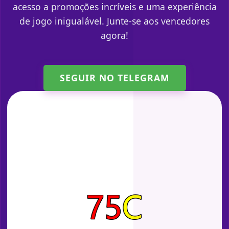
acesso a promoções incríveis e uma experiência
de jogo inigualável. Junte-se aos vencedores
agora!
SEGUIR NO TELEGRAM