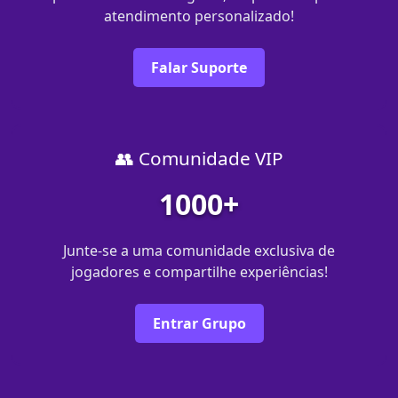
atendimento personalizado!
Falar Suporte
👥 Comunidade VIP
1000+
Junte-se a uma comunidade exclusiva de
jogadores e compartilhe experiências!
Entrar Grupo