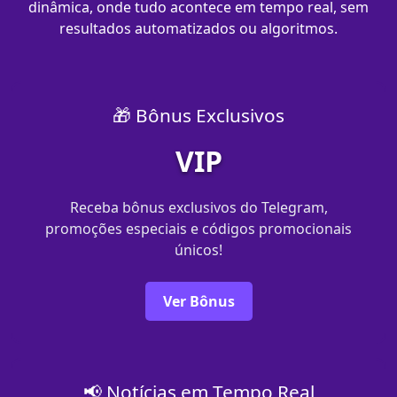
dinâmica, onde tudo acontece em tempo real, sem
resultados automatizados ou algoritmos.
🎁 Bônus Exclusivos
VIP
Receba bônus exclusivos do Telegram,
promoções especiais e códigos promocionais
únicos!
Ver Bônus
📢 Notícias em Tempo Real