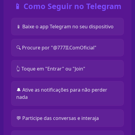
📱 Como Seguir no Telegram
📱 Baixe o app Telegram no seu dispositivo
🔍 Procure por "@777II.ComOficial"
👆 Toque em "Entrar" ou "Join"
🔔 Ative as notificações para não perder
nada
💬 Participe das conversas e interaja