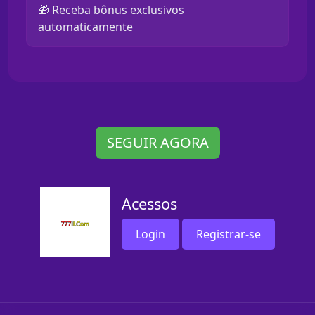
🎁 Receba bônus exclusivos
automaticamente
SEGUIR AGORA
Acessos
Login
Registrar-se