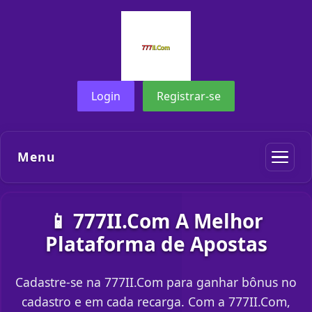
Login
Registrar-se
Menu
📱 777II.Com A Melhor
Plataforma de Apostas
Cadastre-se na 777II.Com para ganhar bônus no
cadastro e em cada recarga. Com a 777II.Com,