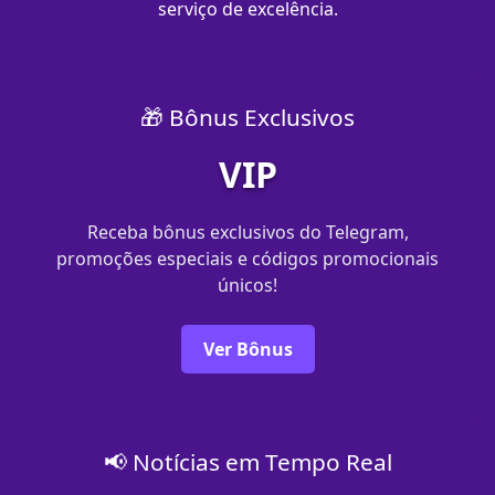
serviço de excelência.
🎁 Bônus Exclusivos
VIP
Receba bônus exclusivos do Telegram,
promoções especiais e códigos promocionais
únicos!
Ver Bônus
📢 Notícias em Tempo Real