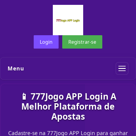
Login
Registrar-se
Menu
📱 777Jogo APP Login A
Melhor Plataforma de
Apostas
Cadastre-se na 777Jogo APP Login para ganhar