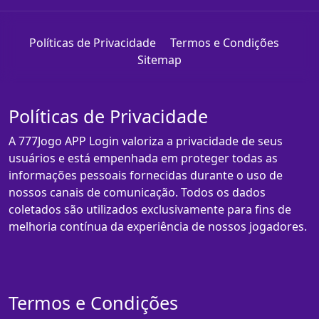
Políticas de Privacidade
Termos e Condições
Sitemap
Políticas de Privacidade
A 777Jogo APP Login valoriza a privacidade de seus
usuários e está empenhada em proteger todas as
informações pessoais fornecidas durante o uso de
nossos canais de comunicação. Todos os dados
coletados são utilizados exclusivamente para fins de
melhoria contínua da experiência de nossos jogadores.
Termos e Condições