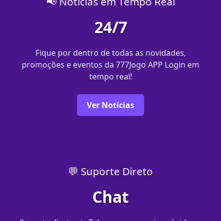
📢 Notícias em Tempo Real
24/7
Fique por dentro de todas as novidades,
promoções e eventos da 777Jogo APP Login em
tempo real!
Ver Notícias
💬 Suporte Direto
Chat