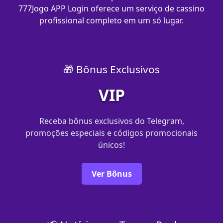
777Jogo APP Login oferece um serviço de cassino
profissional completo em um só lugar.
🎁 Bônus Exclusivos
VIP
Receba bônus exclusivos do Telegram,
promoções especiais e códigos promocionais
únicos!
Ver Bônus