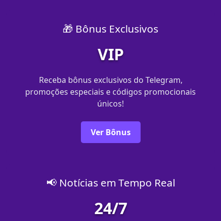
🎁 Bônus Exclusivos
VIP
Receba bônus exclusivos do Telegram,
promoções especiais e códigos promocionais
únicos!
Ver Bônus
📢 Notícias em Tempo Real
24/7