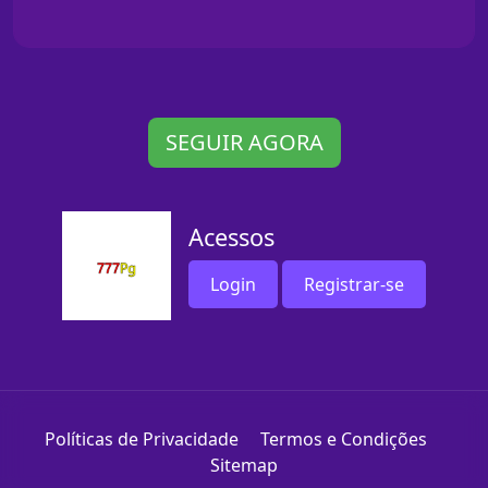
SEGUIR AGORA
Acessos
Login
Registrar-se
Políticas de Privacidade
Termos e Condições
Sitemap