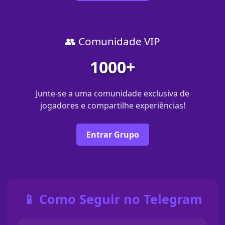
👥 Comunidade VIP
1000+
Junte-se a uma comunidade exclusiva de
jogadores e compartilhe experiências!
Entrar Grupo
📱 Como Seguir no Telegram