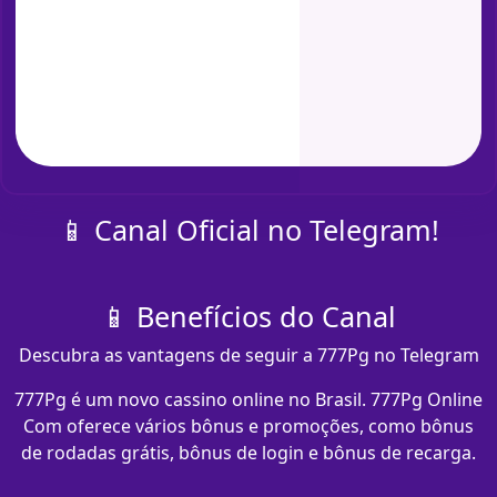
📱 Canal Oficial no Telegram!
📱 Benefícios do Canal
Descubra as vantagens de seguir a 777Pg no Telegram
777Pg é um novo cassino online no Brasil. 777Pg Online
Com oferece vários bônus e promoções, como bônus
de rodadas grátis, bônus de login e bônus de recarga.